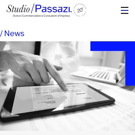
/
News