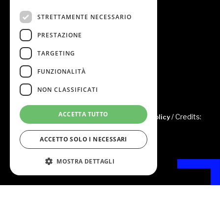
/ Chi Siamo
STRETTAMENTE NECESSARIO
/ Aree di Consulenza
PRESTAZIONE
/ News
TARGETING
/ Contatti
FUNZIONALITÀ
/ Area riservata
NON CLASSIFICATI
ACCETTA TUTTO
© 2022 Studio Passazi /
/ Credits:
Privacy Cookies e Policy
Fkdesign
ACCETTO SOLO I NECESSARI
MOSTRA DETTAGLI
Studio Passazi
Strettamente necessario
Prestazione
Piazza della Serenissima n. 60
31033 Castelfranco Veneto (TV) – Italy
Targeting
Funzionalità
Tel: +39 0423 420110