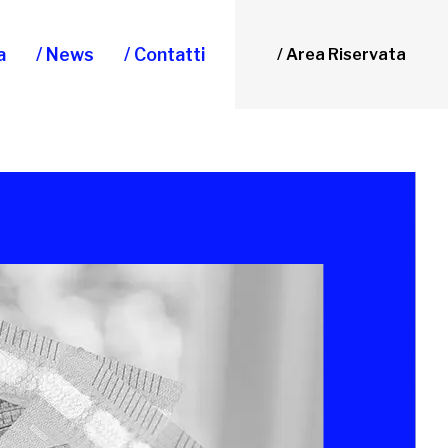
a
/ News
/ Contatti
/ Area Riservata