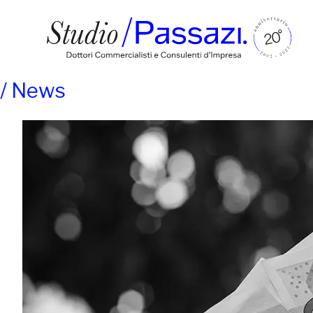
/
News