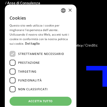
/ Aree di Consulenza
×
/ News
Cookies
/ Contatti
ITALIAN
Questo sito web utilizza i cookie per
/ Area riservata
ITALIAN
migliorare l'esperienza dell'utente.
Utilizzando il nostro sito Web, accetti tutti i
cookie in conformità con la nostra politica
sui cookie.
Dettaglio
© 2022 Studio Passazi /
/ Credits:
Privacy Cookies e Policy
Fkdesign
STRETTAMENTE NECESSARIO
PRESTAZIONE
TARGETING
FUNZIONALITÀ
Studio Passazi
Piazza della Serenissima n. 60
NON CLASSIFICATI
31033 Castelfranco Veneto (TV) – Italy
Tel: +39 0423 420110
E-mail: info@studiopassazi.it
ACCETTA TUTTO
C.F. P.IVA 03754270266