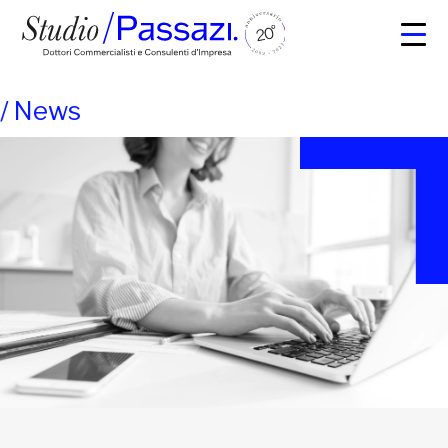
/
News