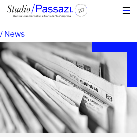
/
News