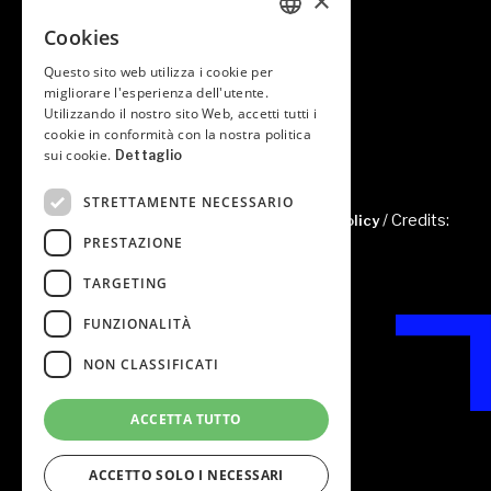
×
/ Aree di Consulenza
Cookies
ITALIAN
/ News
Questo sito web utilizza i cookie per
ITALIAN
migliorare l'esperienza dell'utente.
/ Contatti
Utilizzando il nostro sito Web, accetti tutti i
/ Area riservata
cookie in conformità con la nostra politica
sui cookie.
Dettaglio
STRETTAMENTE NECESSARIO
© 2022 Studio Passazi /
/ Credits:
Privacy Cookies e Policy
PRESTAZIONE
Fkdesign
TARGETING
FUNZIONALITÀ
NON CLASSIFICATI
Studio Passazi
Piazza della Serenissima n. 60
ACCETTA TUTTO
31033 Castelfranco Veneto (TV) – Italy
Tel: +39 0423 420110
E-mail: info@studiopassazi.it
ACCETTO SOLO I NECESSARI
C.F. P.IVA 03754270266